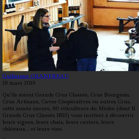
Guillaume CHANFREAU
19 mars 2019
Qu’ils soient Grands Crus Classés, Crus Bourgeois,
Crus Artisans, Caves Coopératives ou autres Crus,
cette année encore, 60 viticulteurs du Médoc (dont 11
Grands Crus Classés 1855) vous invitent à découvrir
leurs vignes, leurs chais, leurs cuviers, leurs
châteaux… et leurs vins.