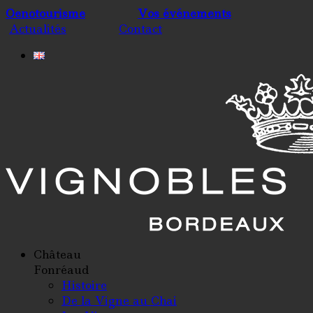
Oenotourisme
Vos événements
Actualités
Contact
Château
Fonréaud
Histoire
De la Vigne au Chai