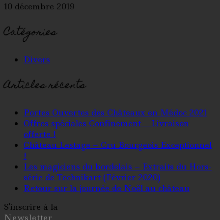
10 décembre 2019
Catégories
Divers
Articles récents
Portes Ouvertes des Châteaux en Médoc 2021
Offres spéciales Confinement – Livraison
offerte !
Château Lestage – Cru Bourgeois Exceptionnel
!
Les magiciens du bordelais – Extraits du Hors-
série de Technikart (Février 2020)
Retour sur la journée de Noël au château
S'inscrire à la
Newsletter