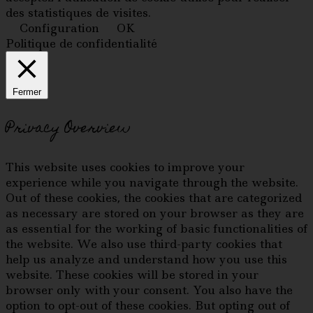
des statistiques de visites.
Configuration
OK
Politique de confidentialité
Fermer
Privacy Overview
This website uses cookies to improve your
experience while you navigate through the website.
Out of these cookies, the cookies that are categorized
as necessary are stored on your browser as they are
as essential for the working of basic functionalities of
the website. We also use third-party cookies that
help us analyze and understand how you use this
website. These cookies will be stored in your
browser only with your consent. You also have the
option to opt-out of these cookies. But opting out of