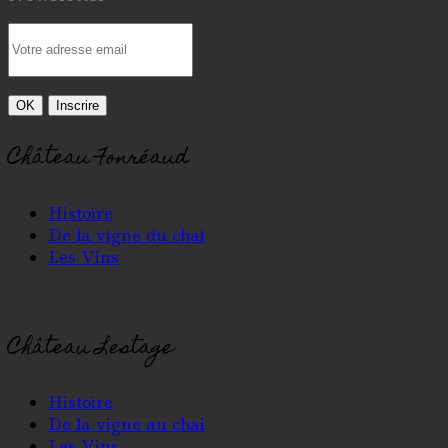
Château Fonréaud
Histoire
De la vigne du chai
Les Vins
Château Lestage
Histoire
De la vigne au chai
Les Vins