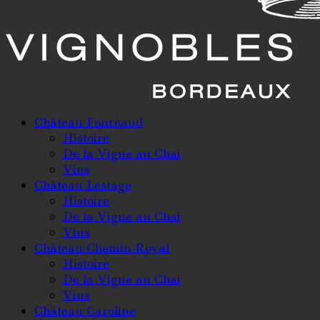
Château Fonréaud
Histoire
De la Vigne au Chai
Vins
Château Lestage
Histoire
De la Vigne au Chai
Vins
Château Chemin Royal
Histoire
De la Vigne au Chai
Vins
Château Caroline