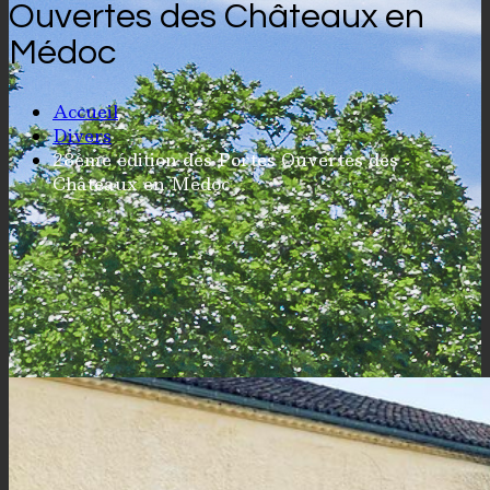
Ouvertes des Châteaux en
Médoc
Accueil
Divers
28ème édition des Portes Ouvertes des
Châteaux en Médoc