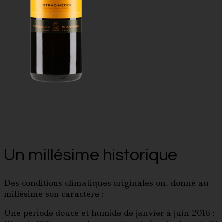
Un millésime historique
Des conditions climatiques originales ont donné au
millésime son caractère :
Une période douce et humide de janvier à juin 2016 :