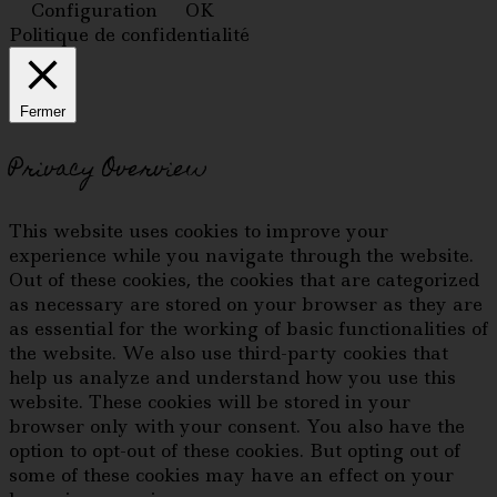
Configuration
OK
Politique de confidentialité
Fermer
Privacy Overview
This website uses cookies to improve your
experience while you navigate through the website.
Out of these cookies, the cookies that are categorized
as necessary are stored on your browser as they are
as essential for the working of basic functionalities of
the website. We also use third-party cookies that
help us analyze and understand how you use this
website. These cookies will be stored in your
browser only with your consent. You also have the
option to opt-out of these cookies. But opting out of
some of these cookies may have an effect on your