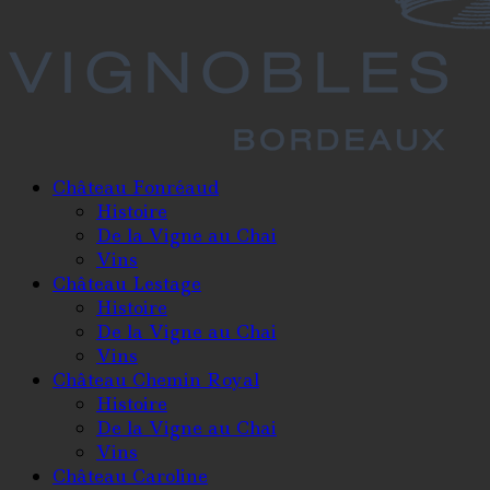
Château Fonréaud
Histoire
De la Vigne au Chai
Vins
Château Lestage
Histoire
De la Vigne au Chai
Vins
Château Chemin Royal
Histoire
De la Vigne au Chai
Vins
Château Caroline