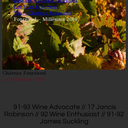
Histoire Château Fonréaud
Les Vins Fonréaud
Vin – Château Fonréaud
Fonréaud – Millésime 2016
Château Fonréaud
Le Millésime 2016
91-93 Wine Advocate // 17 Jancis
Robinson // 92 Wine Enthusiast // 91-92
James Suckling