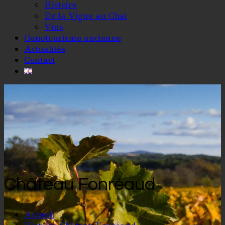
Histoire
De la Vigne au Chai
Vins
Oenotourisme ancienne
Actualités
Contact
Château Fonréaud
Accueil