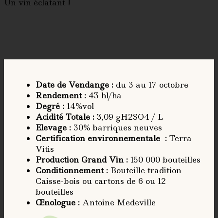
Un vin éclatant !
Date de Vendange
:
du 3 au 17 octobre
Rendement
:
43 hl/ha
Degré
:
14%vol
Acidité Totale
:
3,09 gH2SO4 / L
Elevage
:
30% barriques neuves
Certification environnementale
:
Terra
Vitis
Production Grand Vin :
150 000 bouteilles
Conditionnement
:
Bouteille tradition
Caisse-bois ou cartons de 6 ou 12
bouteilles
Œnologue
:
Antoine Medeville