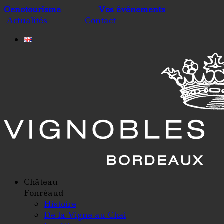
Oenotourisme
Vos événements
Actualités
Contact
Château
Fonréaud
Histoire
De la Vigne au Chai