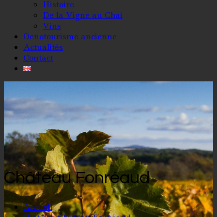
Histoire
De la Vigne au Chai
Vins
Oenotourisme ancienne
Actualités
Contact
Château Fonréaud
Accueil