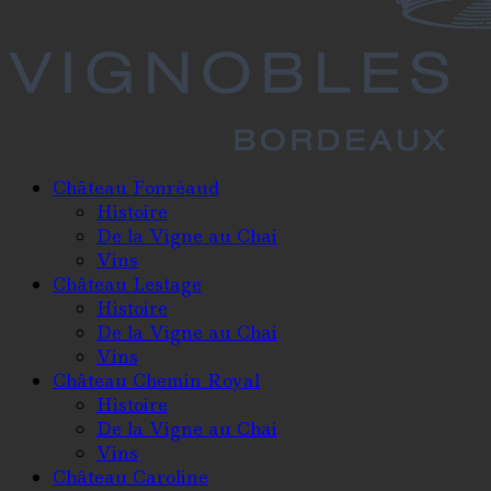
Château Fonréaud
Histoire
De la Vigne au Chai
Vins
Château Lestage
Histoire
De la Vigne au Chai
Vins
Château Chemin Royal
Histoire
De la Vigne au Chai
Vins
Château Caroline