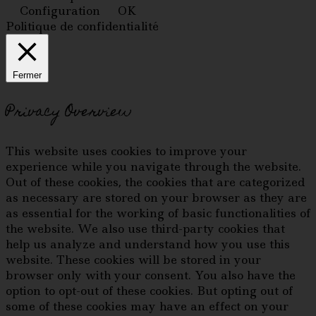
Configuration
OK
Politique de confidentialité
Fermer
Privacy Overview
This website uses cookies to improve your
experience while you navigate through the website.
Out of these cookies, the cookies that are categorized
as necessary are stored on your browser as they are
as essential for the working of basic functionalities of
the website. We also use third-party cookies that
help us analyze and understand how you use this
website. These cookies will be stored in your
browser only with your consent. You also have the
option to opt-out of these cookies. But opting out of
some of these cookies may have an effect on your