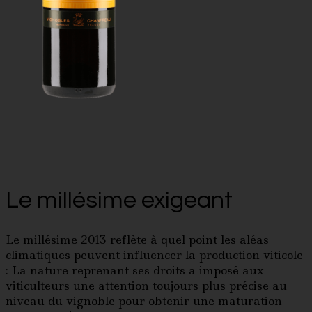
Le millésime exigeant
Le millésime 2013 reflète à quel point les aléas
climatiques peuvent influencer la production viticole
: La nature reprenant ses droits a imposé aux
viticulteurs une attention toujours plus précise au
niveau du vignoble pour obtenir une maturation