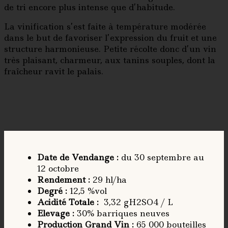
de tri encore plus intense que d’habitude.
La vinification s’est faite à température modérée
dans le but de favoriser l’expression du fruit et une
structure harmonieuse. Petite récolte donc d’un vin
très plaisant, charmeur, aux tanins souples, dont la
fraîcheur ravit le palais.
Date de Vendange
:
du 30 septembre au
12 octobre
Rendement
:
29 hl/ha
Degré
:
12,5 %vol
Acidité Totale
:
3,32 gH2SO4 / L
Elevage
:
30% barriques neuves
Production Grand Vin :
65 000 bouteilles