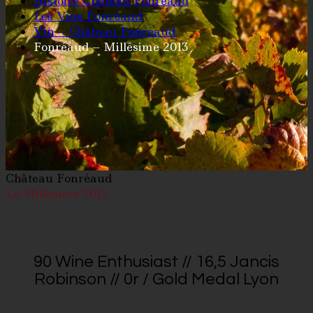
Histoire Château Fonréaud
Les Vins Fonréaud
Vin – Château Fonréaud
Fonréaud – Millésime 2013
Château Fonréaud
Le Millésime 2013
90 Wine Enthusiast // 16,5 Jancis
Robinson // 0r / Gold Medal Lyon