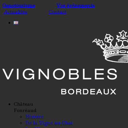
Oenotourisme
Vos événements
Actualités
Contact
Château
Fonréaud
Histoire
De la Vigne au Chai