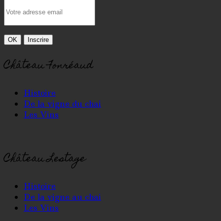
Château Fonréaud
Histoire
De la vigne du chai
Les Vins
Château Lestage
Histoire
De la vigne au chai
Les Vins