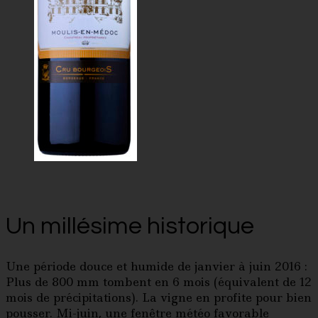
Un millésime historique
Une période douce et humide de janvier à juin 2016 :
Plus de 800 mm tombent en 6 mois (équivalent de 12
mois de précipitations). La vigne en profite pour bien
pousser. Mi-juin, une fenêtre météo favorable