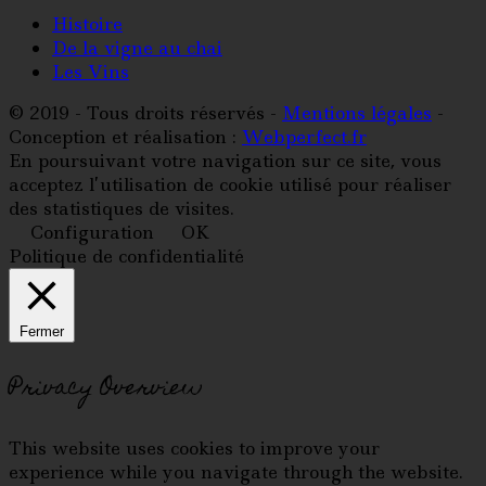
Histoire
De la vigne au chai
Les Vins
© 2019 - Tous droits réservés -
Mentions légales
-
Conception et réalisation :
Webperfect.fr
En poursuivant votre navigation sur ce site, vous
acceptez l’utilisation de cookie utilisé pour réaliser
des statistiques de visites.
Configuration
OK
Politique de confidentialité
Fermer
Privacy Overview
This website uses cookies to improve your
experience while you navigate through the website.