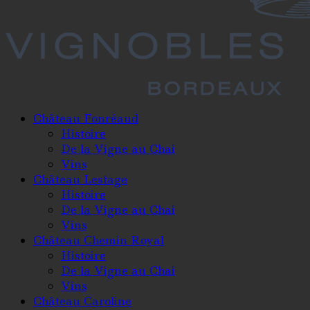
Château Fonréaud
Histoire
De la Vigne au Chai
Vins
Château Lestage
Histoire
De la Vigne au Chai
Vins
Château Chemin Royal
Histoire
De la Vigne au Chai
Vins
Château Caroline