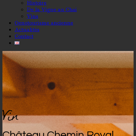
Histoire
De la Vigne au Chai
Vins
Oenotourisme ancienne
Actualités
Contact
Vin
Château Chemin Royal