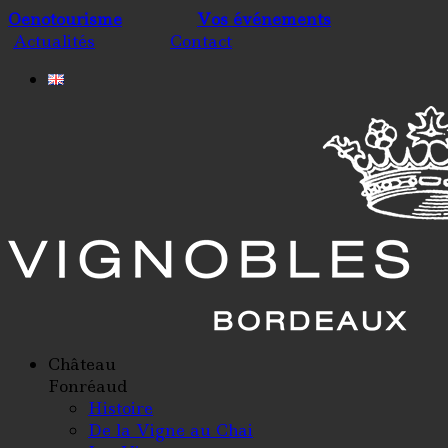
Oenotourisme
Vos événements
Actualités
Contact
Château
Fonréaud
Histoire
De la Vigne au Chai